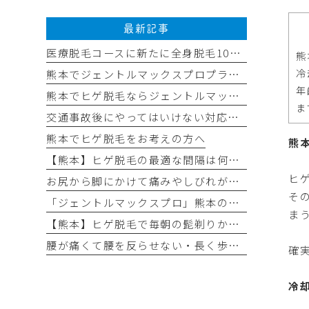
最新記事
医療脱毛コースに新たに全身脱毛10回コースを追加しました✨
熊
冷
熊本でジェントルマックスプロプラスの医療脱毛なら平山整形外科医院
年
熊本でヒゲ脱毛ならジェントルマックスプロプラス導入の平山整形外科医院へ
ま
交通事故後にやってはいけない対応チェックリスト
熊本でヒゲ脱毛をお考えの方へ
熊
【熊本】ヒゲ脱毛の最適な間隔は何ヶ月？効果が出る理想の回数と頻度
ヒ
お尻から脚にかけて痛みやしびれが出る（坐骨神経痛）
そ
「ジェントルマックスプロ」熊本の医療脱毛なら｜最新モデル「ジェントルマックスプロプラス」がおすすめ！
ま
【熊本】ヒゲ脱毛で毎朝の髭剃りから卒業！
腰が痛くて腰を反らせない・長く歩けない（腰部脊柱管狭窄症）
確
冷