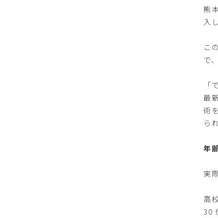
熊
入
こ
で
「
最
術
ら
年
実
高
3