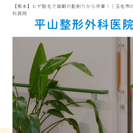
【熊本】ヒゲ脱毛で毎朝の髭剃りから卒業！｜玉名市
科医院
ホーム
医院紹介
院長・スタッフ紹介