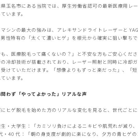
本県玉名市にある当院では、厚生労働省認可の最新医療用レ
しています。
のマシンの最大の強みは、アレキサンドライトレーザーと YAG
、男性特有の「太くて濃いヒゲ」を根元から確実に狙い撃ちで
でも、医療脱毛って痛くないの？」と不安な方もご安心くださ
新の冷却技術が搭載されており、レーザー照射と同時に冷却
を受けていただけます。「想像よりもずっと楽だった」、「短
れています。
齢問わず「やってよかった」リアルな声
際にヒゲ脱毛を始めた方のリアルな変化を見ると、世代ごとに
校生・大学生：「カミソリ負けによるニキビや肌荒れが減り
0 代・40 代：「朝の身支度が劇的に楽になり、夕方の青ヒ