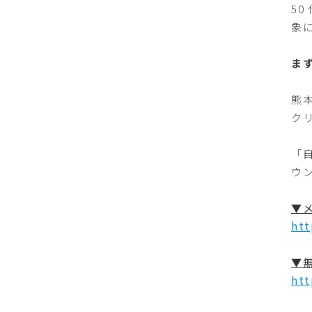
5
象
ま
熊
ク
「
ウ
▼
htt
▼
htt