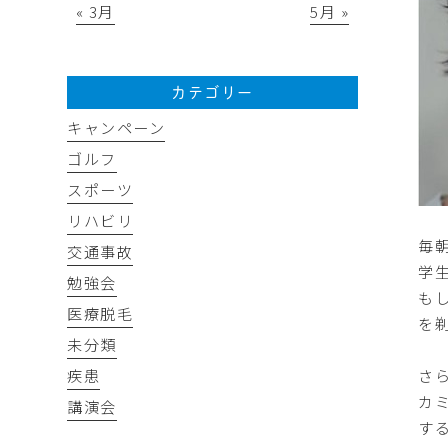
« 3月
5月 »
カテゴリー
キャンペーン
ゴルフ
スポーツ
リハビリ
毎
交通事故
学生
勉強会
もし
医療脱毛
を
未分類
さ
疾患
カ
講演会
す