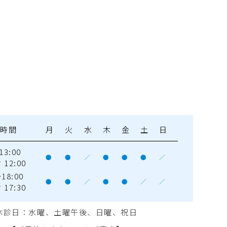
療時間
月
火
水
木
金
土
日
13:00
●
●
／
●
●
●
／
12:00
18:00
●
●
／
●
●
／
／
17:30
休診日：水曜
、土曜午後、日曜、祝日