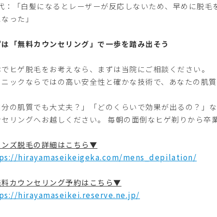
0 代：「白髪になるとレーザーが反応しないため、早めに脱
になった」
ずは「無料カウンセリング」で一歩を踏み出そう
本でヒゲ脱毛をお考えなら、まずは当院にご相談ください。
リニックならではの高い安全性と確かな技術で、あなたの肌質
自分の肌質でも大丈夫？」「どのくらいで効果が出るの？」
ンセリングへお越しください。 毎朝の面倒なヒゲ剃りから卒
メンズ脱毛の詳細はこちら▼
ps://hirayamaseikeigeka.com/mens_depilation/
無料カウンセリング予約はこちら▼
ps://hirayamaseikei.reserve.ne.jp/