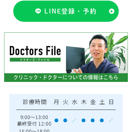
LINE登録・予約
診療時間
月
火
水
木
金
土
日
9:00～13:00
●
●
／
●
●
●
／
最終受付 12:00
14:00～18:00