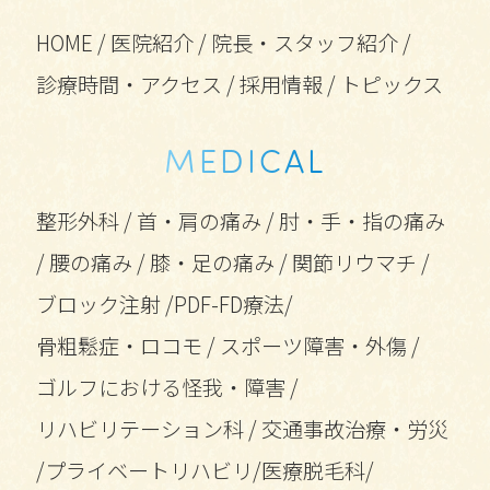
HOME
/
医院紹介
/
院長・スタッフ紹介
/
診療時間・アクセス
/
採用情報
/
トピックス
MEDICAL
整形外科
/
首・肩の痛み
/
肘・手・指の痛み
/
腰の痛み
/
膝・足の痛み
/
関節リウマチ
/
ブロック注射
/
PDF-FD療法
/
骨粗鬆症・ロコモ
/
スポーツ障害・外傷
/
ゴルフにおける怪我・障害
/
リハビリテーション科
/
交通事故治療・労災
/
プライベートリハビリ
/
医療脱毛科
/