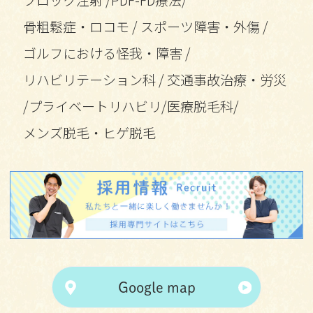
ブロック注射
/
PDF-FD療法
/
骨粗鬆症・ロコモ
/
スポーツ障害・外傷
/
ゴルフにおける怪我・障害
/
リハビリテーション科
/
交通事故治療・労災
/
プライベートリハビリ
/
医療脱毛科
/
メンズ脱毛・ヒゲ脱毛
Google map