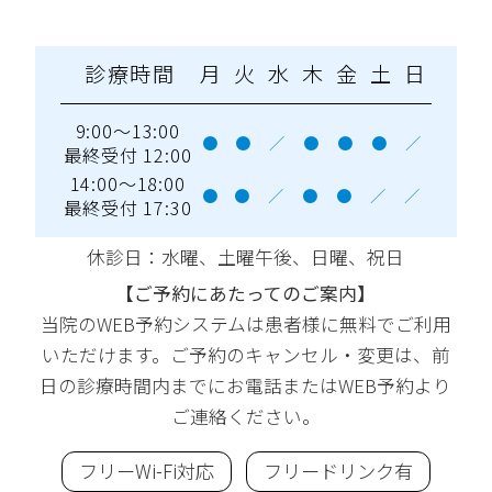
診療時間
月
火
水
木
金
土
日
9:00～13:00
●
●
／
●
●
●
／
最終受付 12:00
14:00～18:00
●
●
／
●
●
／
／
最終受付 17:30
休診日：水曜
、土曜午後、日曜、祝日
【ご予約にあたってのご案内】
当院のWEB予約システムは患者様に無料でご利用
いただけます。ご予約のキャンセル・変更は、前
日の診療時間内までにお電話またはWEB予約より
ご連絡ください。
フリーWi-Fi対応
フリードリンク有