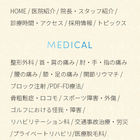
HOME
/
医院紹介
/
院長・スタッフ紹介
/
診療時間・アクセス
/
採用情報
/
トピックス
MEDICAL
整形外科
/
首・肩の痛み
/
肘・手・指の痛み
/
腰の痛み
/
膝・足の痛み
/
関節リウマチ
/
ブロック注射
/
PDF-FD療法
/
骨粗鬆症・ロコモ
/
スポーツ障害・外傷
/
ゴルフにおける怪我・障害
/
リハビリテーション科
/
交通事故治療・労災
/
プライベートリハビリ
/
医療脱毛科
/