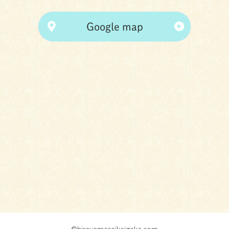
Google map
©hirayamaseikeigeka.com