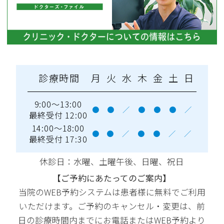
診療時間
月
火
水
木
金
土
日
9:00～13:00
●
●
／
●
●
●
／
最終受付 12:00
14:00～18:00
●
●
／
●
●
／
／
最終受付 17:30
休診日：水曜
、土曜午後、日曜、祝日
【ご予約にあたってのご案内】
当院のWEB予約システムは患者様に無料でご利用
いただけます。ご予約のキャンセル・変更は、前
日の診療時間内までにお電話またはWEB予約より