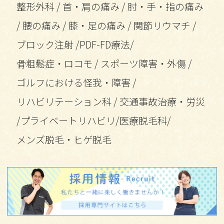
整形外科
/
首・肩の痛み
/
肘・手・指の痛み
/
腰の痛み
/
膝・足の痛み
/
関節リウマチ
/
ブロック注射
/
PDF-FD療法
/
骨粗鬆症・ロコモ
/
スポーツ障害・外傷
/
ゴルフにおける怪我・障害
/
リハビリテーション科
/
交通事故治療・労災
/
プライベートリハビリ
/
医療脱毛科
/
メンズ脱毛・ヒゲ脱毛