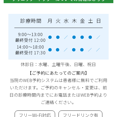
診療時間
月
火
水
木
金
土
日
9:00～13:00
●
●
／
●
●
●
／
最終受付 12:00
14:00～18:00
●
●
／
●
●
／
／
最終受付 17:30
休診日：水曜
、土曜午後、日曜、祝日
【ご予約にあたってのご案内】
当院のWEB予約システムは患者様に無料でご利用
いただけます。ご予約のキャンセル・変更は、前
日の診療時間内までにお電話またはWEB予約より
ご連絡ください。
フリーWi-Fi対応
フリードリンク有