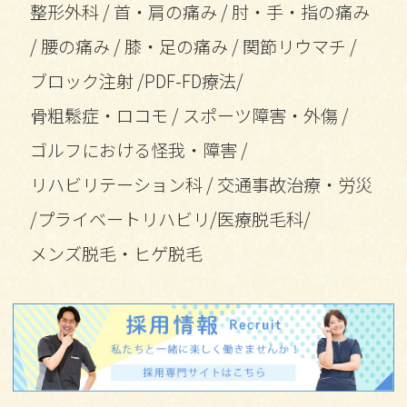
整形外科
/
首・肩の痛み
/
肘・手・指の痛み
/
腰の痛み
/
膝・足の痛み
/
関節リウマチ
/
ブロック注射
/
PDF-FD療法
/
骨粗鬆症・ロコモ
/
スポーツ障害・外傷
/
ゴルフにおける怪我・障害
/
リハビリテーション科
/
交通事故治療・労災
/
プライベートリハビリ
/
医療脱毛科
/
メンズ脱毛・ヒゲ脱毛