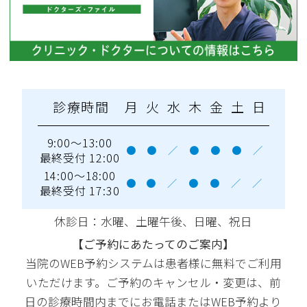
診療時間
月
火
水
木
金
土
日
9:00～13:00
●
●
／
●
●
●
／
最終受付 12:00
14:00～18:00
●
●
／
●
●
／
／
最終受付 17:30
休診日：水曜
、土曜午後、日曜、祝日
【ご予約にあたってのご案内】
当院のWEB予約システムは患者様に無料でご利用
いただけます。ご予約のキャンセル・変更は、前
日の診療時間内までにお電話またはWEB予約より