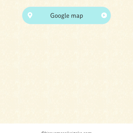
Google map
©hirayamaseikeigeka.com