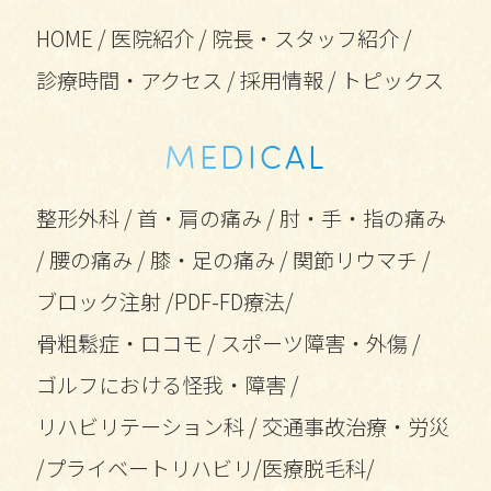
HOME
/
医院紹介
/
院長・スタッフ紹介
/
診療時間・アクセス
/
採用情報
/
トピックス
MEDICAL
整形外科
/
首・肩の痛み
/
肘・手・指の痛み
/
腰の痛み
/
膝・足の痛み
/
関節リウマチ
/
ブロック注射
/
PDF-FD療法
/
骨粗鬆症・ロコモ
/
スポーツ障害・外傷
/
ゴルフにおける怪我・障害
/
リハビリテーション科
/
交通事故治療・労災
/
プライベートリハビリ
/
医療脱毛科
/