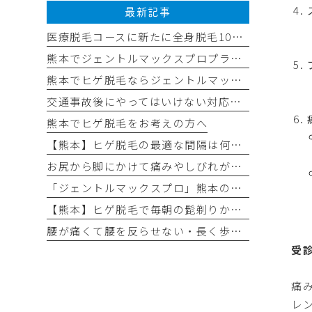
最新記事
医療脱毛コースに新たに全身脱毛10回コースを追加しました✨
熊本でジェントルマックスプロプラスの医療脱毛なら平山整形外科医院
熊本でヒゲ脱毛ならジェントルマックスプロプラス導入の平山整形外科医院へ
交通事故後にやってはいけない対応チェックリスト
熊本でヒゲ脱毛をお考えの方へ
【熊本】ヒゲ脱毛の最適な間隔は何ヶ月？効果が出る理想の回数と頻度
お尻から脚にかけて痛みやしびれが出る（坐骨神経痛）
「ジェントルマックスプロ」熊本の医療脱毛なら｜最新モデル「ジェントルマックスプロプラス」がおすすめ！
【熊本】ヒゲ脱毛で毎朝の髭剃りから卒業！
腰が痛くて腰を反らせない・長く歩けない（腰部脊柱管狭窄症）
受
痛
レ