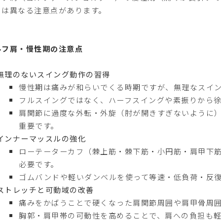
とは異なる注意点があります。
ルフ肩・慢性期の注意点
無理のないスイング動作の習得
慢性期は痛みが和らいでくる時期ですが、無理なスイ
フルスイングではなく、ハーフスイングや素振りから
肩関節に過度な外転・外旋（肘が開きすぎないように
重要です。
インナーマッスルの強化
ローテーターカフ（棘上筋・棘下筋・小円筋・肩甲下
必要です。
ゴムバンドや軽いダンベルを使って等速・低負荷・反
ストレッチと可動域の改善
痛みをかばうことで硬くなった肩関節周囲や肩甲骨周
胸郭・肩甲帯の可動性を高めることで、肩への負担も