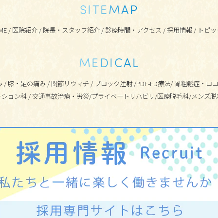
SITEMAP
ME
/
医院紹介
/
院長・スタッフ紹介
/
診療時間・アクセス
/
採用情報
/
トピッ
MEDICAL
み
/
膝・足の痛み
/
関節リウマチ
/
ブロック注射
/
PDF-FD療法
/
骨粗鬆症・ロ
ーション科
/
交通事故治療・労災
/
プライベートリハビリ
/
医療脱毛科
/
メンズ脱