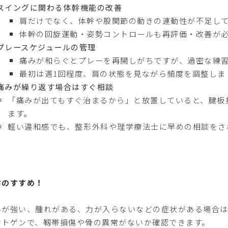
スイングに関わる体幹機能の改善
肩だけでなく、体幹や股関節の動きの連動性が不足し
体幹の回旋運動・姿勢コントロールも再評価・改善が
プレースケジュールの管理
痛みが和らぐとプレーを再開しがちですが、過密な練
最初は週1回程度、肩の状態を見ながら頻度を調整しま
痛みが繰り返す場合はすぐ相談
「痛みが出てもすぐ治まるから」と放置していると、腱板
ます。
軽い違和感でも、整形外科や理学療法士に早めの相談をさ
診のすすめ！
みが強い、腫れがある、力が入らないなどの症状がある場合は
ントゲンで、靱帯損傷や骨の異常がないか確認できます。