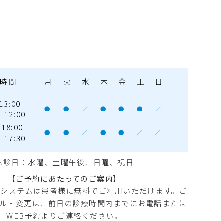
療時間
月
火
水
木
金
土
日
13:00
●
●
／
●
●
●
／
12:00
18:00
●
●
／
●
●
／
／
17:30
休診日：水曜
、土曜午後、日曜、祝日
【ご予約にあたってのご案内】
約システムは患者様に無料でご利用いただけます。ご
ル・変更は、前日の診療時間内までにお電話または
WEB予約よりご連絡ください。