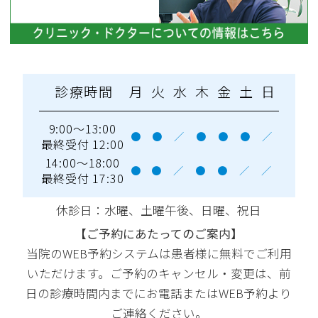
診療時間
月
火
水
木
金
土
日
9:00～13:00
●
●
／
●
●
●
／
最終受付 12:00
14:00～18:00
●
●
／
●
●
／
／
最終受付 17:30
休診日：水曜
、土曜午後、日曜、祝日
【ご予約にあたってのご案内】
当院のWEB予約システムは患者様に無料でご利用
いただけます。ご予約のキャンセル・変更は、前
日の診療時間内までにお電話またはWEB予約より
ご連絡ください。