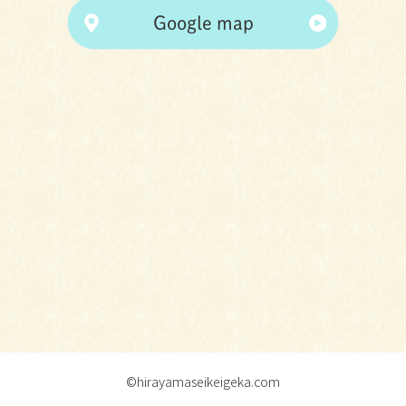
Google map
©hirayamaseikeigeka.com