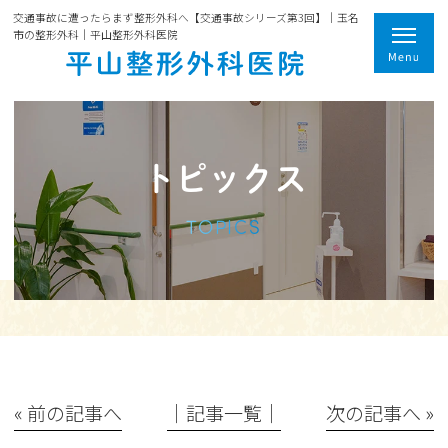
交通事故に遭ったらまず整形外科へ【交通事故シリーズ第3回】｜玉名
市の整形外科｜平山整形外科医院
トピックス
TOPICS
« 前の記事へ
│記事一覧│
次の記事へ »