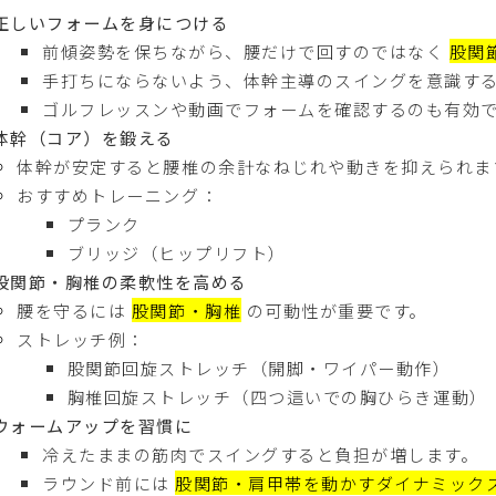
正しいフォームを身につける
前傾姿勢を保ちながら、腰だけで回すのではなく
股関
手打ちにならないよう、体幹主導のスイングを意識す
ゴルフレッスンや動画でフォームを確認するのも有効
体幹（コア）を鍛える
体幹が安定すると腰椎の余計なねじれや動きを抑えられま
おすすめトレーニング：
プランク
ブリッジ（ヒップリフト）
股関節・胸椎の柔軟性を高める
腰を守るには
股関節・胸椎
の可動性が重要です。
ストレッチ例：
股関節回旋ストレッチ（開脚・ワイパー動作）
胸椎回旋ストレッチ（四つ這いでの胸ひらき運動）
ウォームアップを習慣に
冷えたままの筋肉でスイングすると負担が増します。
ラウンド前には
股関節・肩甲帯を動かすダイナミック