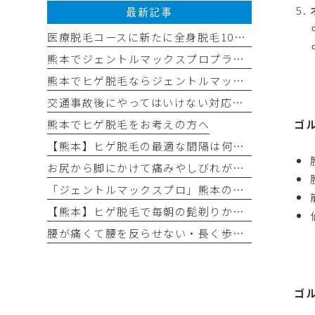
最新記事
医療脱毛コースに新たに全身脱毛10回コースを追加しました✨
熊本でジェントルマックスプロプラスの医療脱毛なら平山整形外科医院
熊本でヒゲ脱毛ならジェントルマックスプロプラス導入の平山整形外科医院へ
交通事故後にやってはいけない対応チェックリスト
ゴ
熊本でヒゲ脱毛をお考えの方へ
【熊本】ヒゲ脱毛の最適な間隔は何ヶ月？効果が出る理想の回数と頻度
お尻から脚にかけて痛みやしびれが出る（坐骨神経痛）
「ジェントルマックスプロ」熊本の医療脱毛なら｜最新モデル「ジェントルマックスプロプラス」がおすすめ！
【熊本】ヒゲ脱毛で毎朝の髭剃りから卒業！
腰が痛くて腰を反らせない・長く歩けない（腰部脊柱管狭窄症）
ゴ