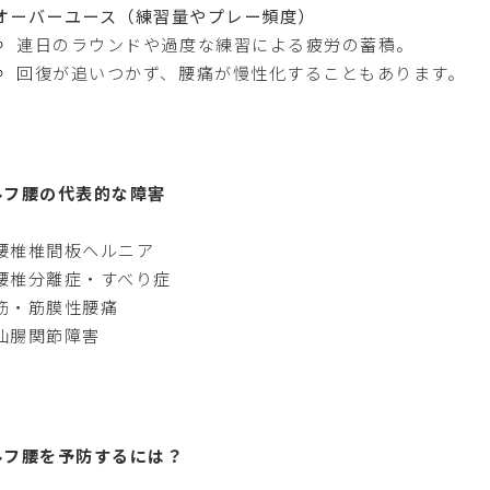
オーバーユース（練習量やプレー頻度）
連日のラウンドや過度な練習による疲労の蓄積。
回復が追いつかず、腰痛が慢性化することもあります。
ルフ腰の代表的な障害
腰椎椎間板ヘルニア
腰椎分離症・すべり症
筋・筋膜性腰痛
仙腸関節障害
ルフ腰を予防するには？