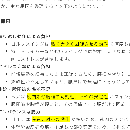
のか、主な原因を整理すると以下のようになります。
な原因
繰り返し動作による負担
ゴルフスイングは
腰を大きく回旋させる動作
を何度も
特にドライバーなど強いスイングでは腰椎に大きなね
肉にストレスが蓄積します。
アドレス姿勢による負担
前傾姿勢を維持したまま回旋するため、腰椎や背筋群
柔軟性が不足していると、腰だけで無理に回そうとし
体幹・股関節の機能不足
本来は
股関節や胸椎の可動性、体幹の安定性
がスイン
股関節や胸椎が硬いと、その代償として腰だけで回旋
アンバランスな筋力
ゴルフは
左右非対称の動作
が多いため、筋肉のアンバ
体幹や殿筋群の筋力不足も腰部の安定を弱め、負担を