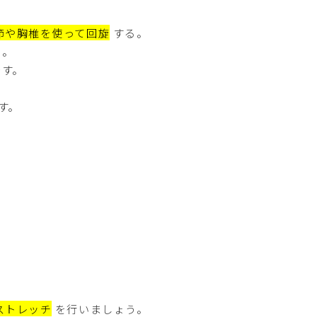
節や胸椎を使って回旋
する。
る。
です。
す。
ストレッチ
を行いましょう。