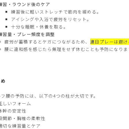
練習・ラウンド後のケア
練習後に軽いストレッチで筋肉を緩める。
アイシングや入浴で疲労をリセット。
十分な睡眠・休養を取る。
練習量・プレー頻度を調整
疲労が蓄積するとケガにつながるため、
連日プレーは避け
腰に違和感を感じたら無理をせず休むことも予防になりま
とめ
ルフ腰の予防には、以下の4つの柱が大切です。
正しいフォーム
体幹の安定性
股関節・胸椎の柔軟性
適切な練習量とケア