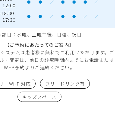
●
●
／
●
●
●
／
12:00
18:00
●
●
／
●
●
／
／
17:30
休診日：水曜
、土曜午後、日曜、祝日
【ご予約にあたってのご案内】
約システムは患者様に無料でご利用いただけます。ご
ル・変更は、前日の診療時間内までにお電話または
WEB予約よりご連絡ください。
リーWi-Fi対応
フリードリンク有
キッズスペース