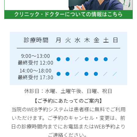
診療時間
月
火
水
木
金
土
日
9:00～13:00
●
●
／
●
●
●
／
最終受付 12:00
14:00～18:00
●
●
／
●
●
／
／
最終受付 17:30
休診日：水曜
、土曜午後、日曜、祝日
【ご予約にあたってのご案内】
当院のWEB予約システムは患者様に無料でご利用
いただけます。ご予約のキャンセル・変更は、前
日の診療時間内までにお電話またはWEB予約より
ご連絡ください。