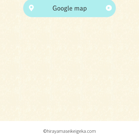
Google map
©hirayamaseikeigeka.com